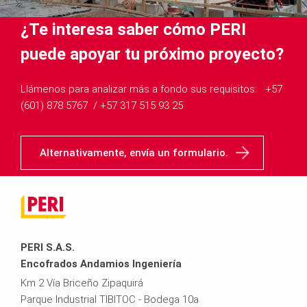
¿Te interesa saber cómo PERI
puede apoyar tu próximo proyecto?
Llámenos para analizar más a fondo sus requisitos: ​​​​​​​ +57
(601) 878 5767 / +57 317 515 93 25
Alternativamente, envía un formulario.
PERI S.A.S.
Encofrados Andamios Ingeniería
Km 2 Vía Briceño Zipaquirá
Parque Industrial TIBITOC - Bodega 10a