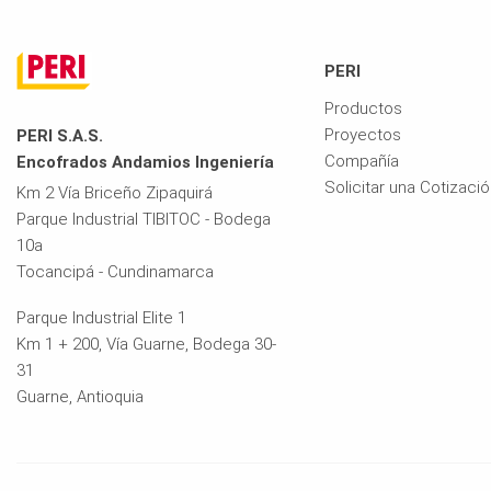
PERI
Productos
Proyectos
PERI S.A.S.
Compañía
Encofrados Andamios Ingeniería
Solicitar una Cotizaci
Km 2 Vía Briceño Zipaquirá
Parque Industrial TIBITOC - Bodega
10a
Tocancipá - Cundinamarca
Parque Industrial Elite 1
Km 1 + 200, Vía Guarne, Bodega 30-
31
Guarne, Antioquia