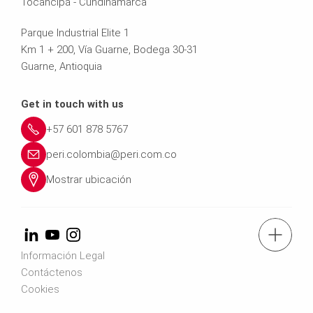
Tocancipá - Cundinamarca
Parque Industrial Elite 1
Km 1 + 200, Vía Guarne, Bodega 30-31
Guarne, Antioquia
Get in touch with us
+57 601 878 5767
peri.colombia@peri.com.co
Mostrar ubicación
Tel.: +57 (601) 8785767
Información Legal
Contáctenos
Contáctenos
Cookies