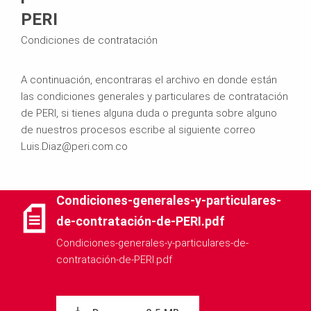
PERI
Condiciones de contratación
A continuación, encontraras el archivo en donde están
las condiciones generales y particulares de contratación
de PERI, si tienes alguna duda o pregunta sobre alguno
de nuestros procesos escribe al siguiente correo
Luis.Diaz@peri.com.co
Condiciones‐generales‐y‐particulares‐
de‐contratación‐de‐PERI.pdf
Condiciones-generales-y-particulares-de-
contratación-de-PERI.pdf