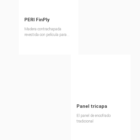
PERI FinPly
Madera contrachapada
revestida con película para
superficies lisas de hormigón
visto
Panel tricapa
El panel de encofrado
tradicional