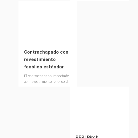
Contrachapado con
revestimiento
fenólico estándar
El contrachapado importado
con revestimiento fenólico de
bajo precio
PERI Birch