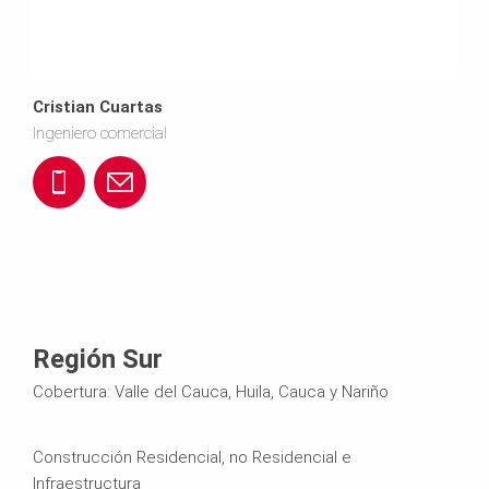
m.
6
a
c
5
g
Cristian Cuartas
o
2
o.
Ingeniero comercial
8
O
+
p
8
s
5
e
7
p
7
r
0
i
3
i.
Región Sur
2
n
Cobertura: Valle del Cauca, Huila, Cauca y Nariño
0
c
a
1
o
Construcción Residencial, no Residencial e
Infraestructura