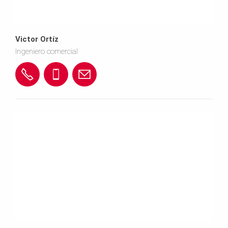
Victor Ortíz
Ingeniero comercial
+
+
p
5
5
e
7
7
r
6
3
i.
0
1
c
1
8
o
8
3
l