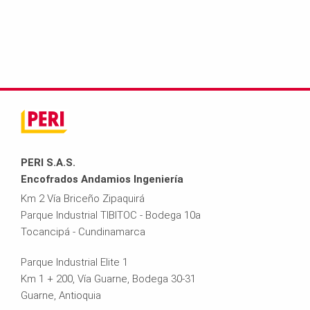
@
6
l
p
5
o
e
4
m
r
4
b
i.
4
i
PERI S.A.S.
c
3
a
Encofrados Andamios Ingeniería
Km 2 Vía Briceño Zipaquirá
o
9
@
Parque Industrial TIBITOC - Bodega 10a
Tocancipá - Cundinamarca
m.
p
Parque Industrial Elite 1
c
e
Km 1 + 200, Vía Guarne, Bodega 30-31
Guarne, Antioquia
o
r