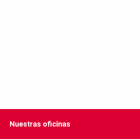
Región Central
Región Norte
Resto ciudades
Región Occidental - Oriental
Región Sur
Nuestras oficinas