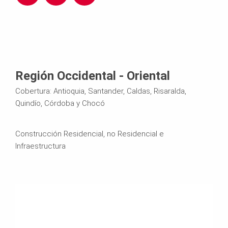
5
5
e
e
7
7
r
r
1
3
i.
i.
Región Occidental - Oriental
Cobertura: Antioquia, Santander, Caldas, Risaralda,
8
1
c
c
Quindío, Córdoba y Chocó
7
8
o
o
Construcción Residencial, no Residencial e
8
8
l
m.
Infraestructura
5
2
o
c
7
7
m
o
6
7
b