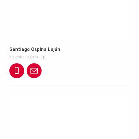
7
1
i
6
a
8
@
Santiago Ospina Luján
p
Ingeniero comercial
e
+
S
r
5
a
i.
7
n
c
3
t
o
1
i