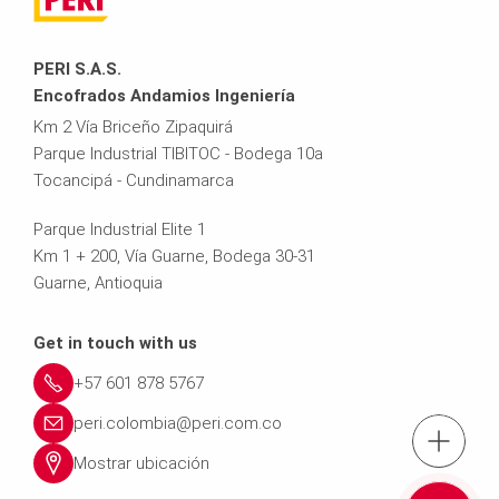
PERI S.A.S.
Encofrados Andamios Ingeniería
Km 2 Vía Briceño Zipaquirá
Parque Industrial TIBITOC - Bodega 10a
Tocancipá - Cundinamarca
Parque Industrial Elite 1
Km 1 + 200, Vía Guarne, Bodega 30-31
Guarne, Antioquia
Get in touch with us
+57 601 878 5767
peri.colombia@peri.com.co
Tel.: +57 (601) 8
Mostrar ubicación