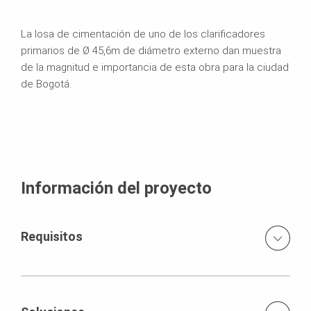
La losa de cimentación de uno de los clarificadores
primarios de Ø 45,6m de diámetro externo dan muestra
de la magnitud e importancia de esta obra para la ciudad
de Bogotá.
Información del proyecto
Requisitos
Nuestro cliente requería disponibilidad inmediata de
material para el encofrado de clarificadores primarios y
secundarios que en total suman 1250m², así como