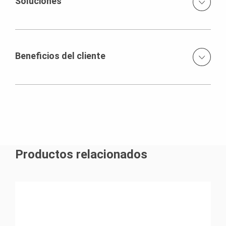
Soluciones
tambien soporte y encofrado para los aireadores.
Encofrado VARIO VT-20, Sistema de Encofrado LIWA,
Sistema Modular para obras de ingeniería VARIOKIT.
Beneficios del cliente
La versatilidad de nuestros sistemas de encofrado
VARIO VT-20 le represento a nuestro cliente reducción en
tiempos de armado, garantizando rendimientos mayores
a los esperados.
Productos relacionados