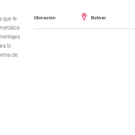
Ubicación
Bolívar
 que le
 metálica
 montajes.
ra lo
stema de