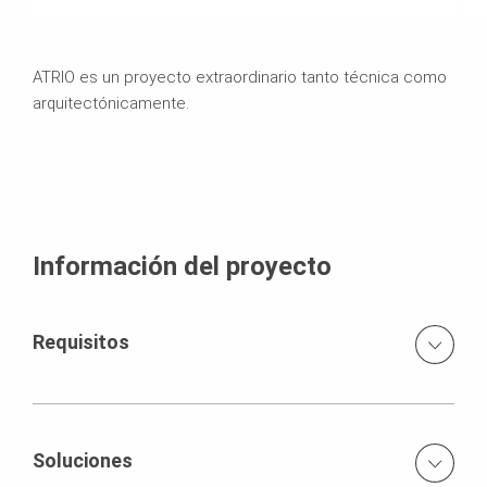
ATRIO es un proyecto extraordinario tanto técnica como
arquitectónicamente.
Información del proyecto
Requisitos
Con tiempos ajustados y zonas de trabajo estrechas, se
requerían sistemas de encofrado que permitieran ciclos
de trabajo óptimos, garantizando en todo momento la
Soluciones
seguridad de quienes los operaban , así como tambien