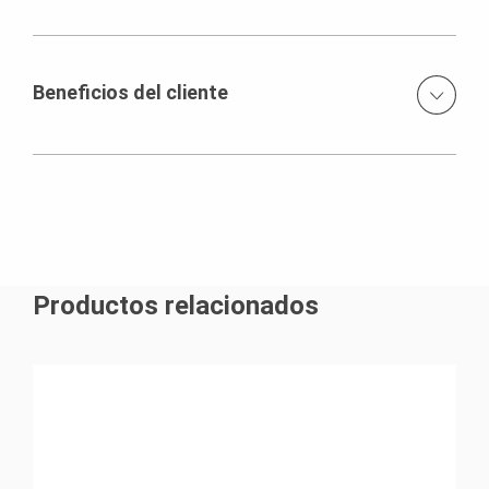
altos estándares de acabado en concreto.
Encofrado para muros con vigas VARIO GT 24 Encofrado
para muros LIWA Encofrado para losas con vigas
MULTIFLEX Sistema modular para obras de ingeniería
Beneficios del cliente
VARIOKIT Escaleras PERI UP FLEX 75 Sistema de
Autotrepa RCS Sistema de Autotrepa ACS
Las altas capacidades de carga de nuestros sistemas
de autotrepa le permitio a nuestro cliente emplear la
grúa en labores diferentes a la colocación de
encofrados. Adicionalmente a ello, nuestro cliente logro
un ciclo de trabajo regular de 1 nivel cada 5 días.
Productos relacionados