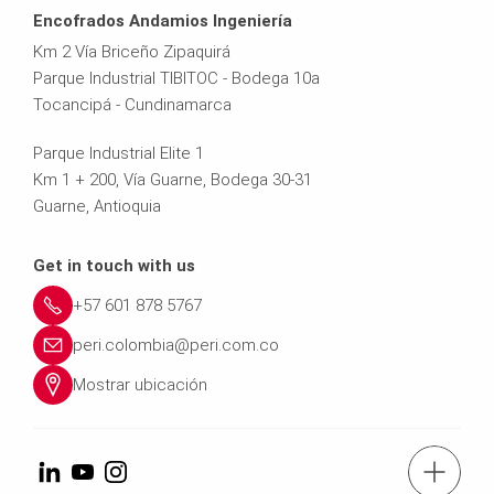
Encofrados Andamios Ingeniería
Km 2 Vía Briceño Zipaquirá
Parque Industrial TIBITOC - Bodega 10a
Tocancipá - Cundinamarca
Parque Industrial Elite 1
Km 1 + 200, Vía Guarne, Bodega 30-31
Guarne, Antioquia
Get in touch with us
+57 601 878 5767
peri.colombia@peri.com.co
Mostrar ubicación
Tel.: +57 (601) 8785767