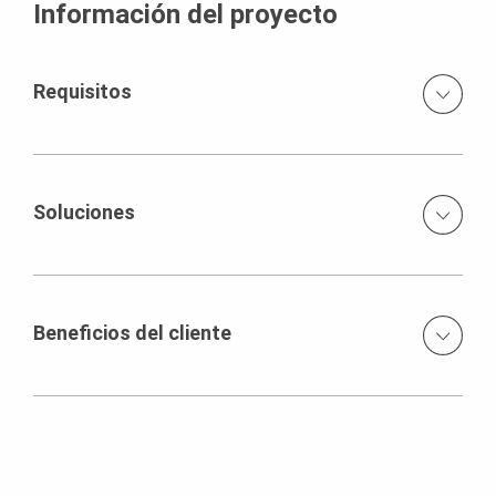
Información del proyecto
Requisitos
El Consorcio de Occidente requería de un equipo de
encofrado para revestimiento de túneles que le
permitiera cumplir con expectativas de acabados de
Soluciones
concreto, tiempos ajustados de ejecución y por sobre
todo que fuera liviano para favorecer la manipulación de
Encofrado VARIO VT-20 Encofrado LIWA Sistema de
equipos
Ingeniería Variokit PERI UP Flex
Beneficios del cliente
El encofrado VARIO VT-20k en conjunto con el sistema de
ingeniería VARIOKIT lograron permitieron la rápida
ejecución del recubrimiento del túnel, garantizando el
apretado cronograma de obra.